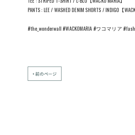
TEE : STRIPED T-SHIRT / L-BLU【WACKO MARIA】
PANTS : LEE / WASHED DENIM SHORTS / INDIGO【WA
⠀
#the_wonderwall #WACKOMARIA #ワコマリア #fashio
< 前のページ