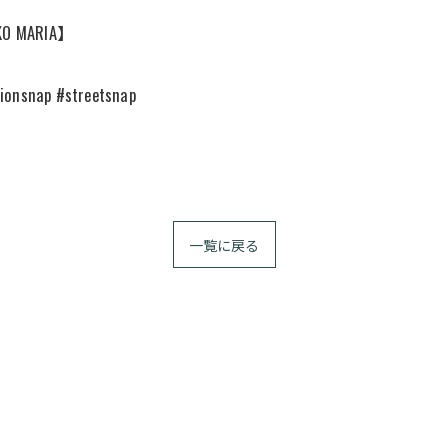
CKO MARIA】
nsnap #streetsnap
一覧に戻る