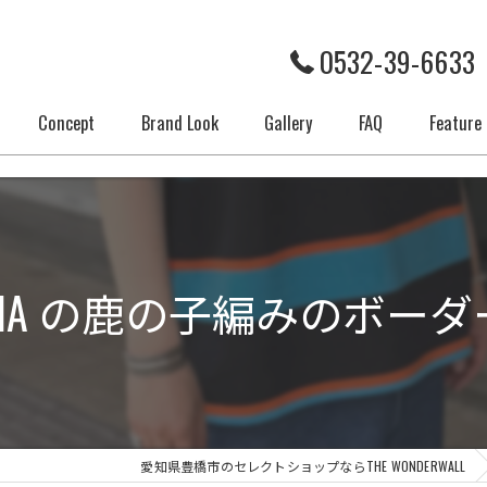
0532-39-6633
Concept
Brand Look
Gallery
FAQ
Feature
ブラン
メンズ
ARIA の鹿の子編みのボーダーTe
通販
アクセ
シャツ
愛知県豊橋市のセレクトショップならTHE WONDERWALL