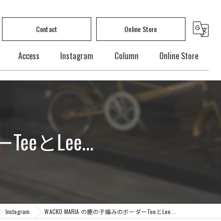
Contact
Online Store
Access
Instagram
Column
Online Store
ド
eとLee...
サリー
Instagram
WACKO MARIA の鹿の子編みのボーダーTeeとLee...