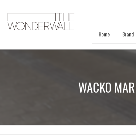
Home
Brand
WACKO M