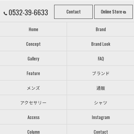
0532-39-6633
Contact
Online Store
Home
Brand
Concept
Brand Look
Gallery
FAQ
Feature
ブランド
メンズ
通販
アクセサリー
シャツ
Access
Instagram
Column
Contact