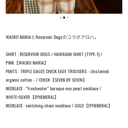
WACKO MARIAとReservoir Dogsのコラボアロハ。
⠀
SHIRT : RESERVOIR DOGS / HAWAIIAN SHIRT (TYPE-1) /
PINK【WACKO MARIA】
PANTS : TRIPLE GAUZE CHECK EASY TROUSERS - Unstained
organic cotton - / CHECK【SEVEN BY SEVEN】
NECKLACE : “freshwater” baroque mix pearl necklace /
WHITE×SILVER【EPHEMERAL】
NECKLACE : switching chain necklace / GOLD【EPHEMERAL】
⠀
⠀