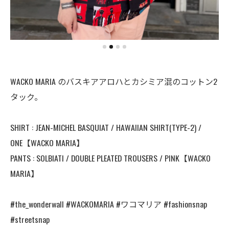
WACKO MARIA のバスキアアロハとカシミア混のコットン2
タック。
⠀
SHIRT : JEAN-MICHEL BASQUIAT / HAWAIIAN SHIRT(TYPE-2) /
ONE【WACKO MARIA】
PANTS : SOLBIATI / DOUBLE PLEATED TROUSERS / PINK【WACKO
MARIA】
⠀
#the_wonderwall #WACKOMARIA #ワコマリア #fashionsnap
#streetsnap