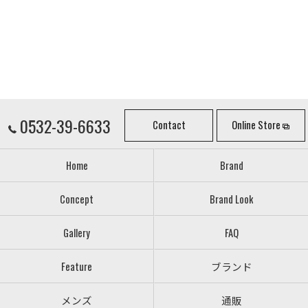
0532-39-6633
Contact
Online Store
Home
Brand
Concept
Brand Look
Gallery
FAQ
Feature
ブランド
メンズ
通販